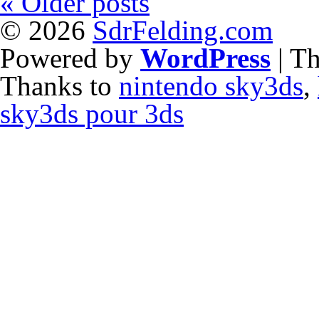
«
Older posts
© 2026
SdrFelding.com
Powered by
WordPress
| T
Thanks to
nintendo sky3ds
,
sky3ds pour 3ds