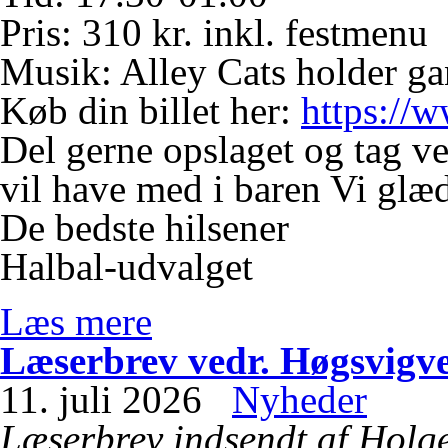
Pris: 310 kr. inkl. festmenu
Musik: Alley Cats holder ga
Køb din billet her:
https://
Del gerne opslaget og tag v
vil have med i baren
Vi glæde
De bedste hilsener
Halbal-udvalget
Læs mere
Læserbrev vedr. Høgsvigv
11. juli 2026
Nyheder
Læserbrev indsendt af Holg