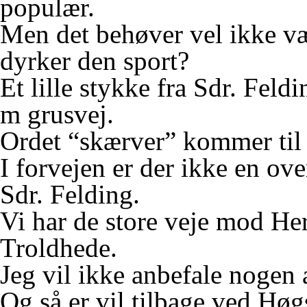
populær.
Men det behøver vel ikke v
dyrker den sport?
Et lille stykke fra Sdr. Fe
m grusvej.
Ordet “skærver” kommer til
I forvejen er der ikke en ov
Sdr. Felding.
Vi har de store veje mod Her
Troldhede.
Jeg vil ikke anbefale nogen a
Og så er vil tilbage ved Høg