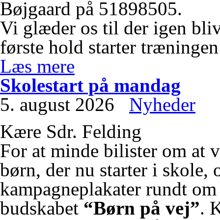
Bøjgaard på 51898505.
Vi glæder os til der igen bli
første hold starter træninge
Læs mere
Skolestart på mandag
5. august 2026
Nyheder
Kære Sdr. Felding
For at minde bilister om at 
børn, der nu starter i skol
kampagneplakater rundt o
budskabet
“Børn på vej”
. 