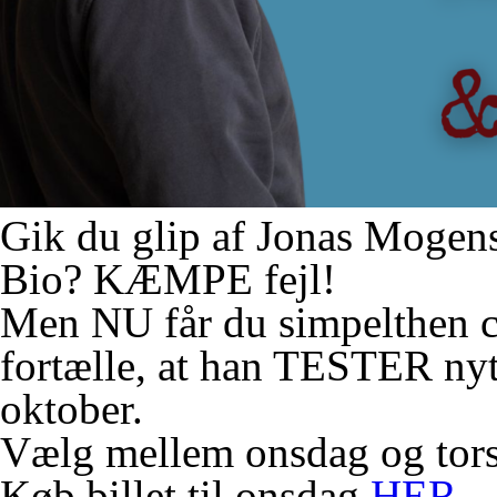
Gik du glip af Jonas Mogen
Bio? KÆMPE fejl!
Men NU får du simpelthen c
fortælle, at han TESTER nyt 
oktober.
Vælg mellem onsdag og torsd
Køb billet til onsdag
HER