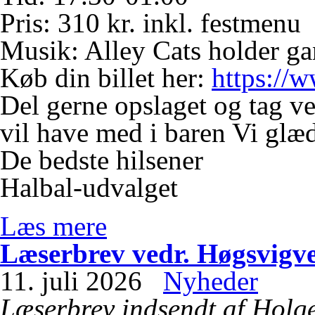
Pris: 310 kr. inkl. festmenu
Musik: Alley Cats holder ga
Køb din billet her:
https://
Del gerne opslaget og tag v
vil have med i baren
Vi glæde
De bedste hilsener
Halbal-udvalget
Læs mere
Læserbrev vedr. Høgsvigv
11. juli 2026
Nyheder
Læserbrev indsendt af Holg