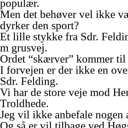
populær.
Men det behøver vel ikke v
dyrker den sport?
Et lille stykke fra Sdr. Fe
m grusvej.
Ordet “skærver” kommer til
I forvejen er der ikke en ov
Sdr. Felding.
Vi har de store veje mod Her
Troldhede.
Jeg vil ikke anbefale nogen a
Og så er vil tilbage ved Høg