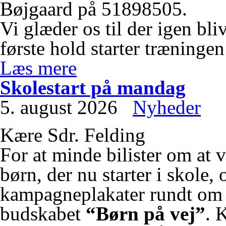
Bøjgaard på 51898505.
Vi glæder os til der igen bli
første hold starter træninge
Læs mere
Skolestart på mandag
5. august 2026
Nyheder
Kære Sdr. Felding
For at minde bilister om at 
børn, der nu starter i skol
kampagneplakater rundt o
budskabet
“Børn på vej”
. 