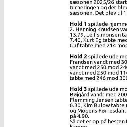
sæsonen 2025/26 startet
turneringen og det ble
sæsonen. Det blev til 1
Hold 1
spillede hjemm
2. Henning Knudsen va
13.79, Leif simonsen t
7.40, Kurt Eg tabte me
Guf tabte med 214 mod 
Hold 2
spillede ude mo
Frandsen vandt med 300
vandt med 250 mod 240 
vandt med 250 mod 116 
tabte med 246 mod 300 
Hold 3
spillede ude mo
Bøjgård vandt med 200 
Flemming Jensen tabte
6.30, Kim Bulow tabte 
og Mogens Førresdahl 
på 4.90.
Så det er op på hesten 
kampe.