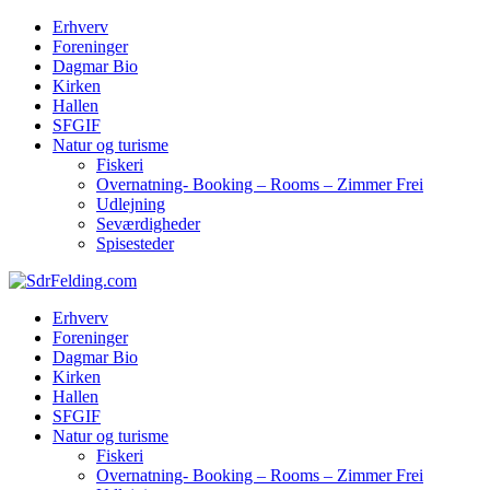
Erhverv
Foreninger
Dagmar Bio
Kirken
Hallen
SFGIF
Natur og turisme
Fiskeri
Overnatning- Booking – Rooms – Zimmer Frei
Udlejning
Seværdigheder
Spisesteder
Erhverv
Foreninger
Dagmar Bio
Kirken
Hallen
SFGIF
Natur og turisme
Fiskeri
Overnatning- Booking – Rooms – Zimmer Frei