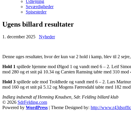
Udlejning
Seværdigheder
Spisesteder
Ugens billard resultater
1. december 2025
Nyheder
Denne uges resultater, hvor der kun var 2 hold i kamp, blev til 2 sejre,
Hold 1
spillede hjemme mod Ølgod 1 og vandt med 6 – 2. Leif Simon
mod 280 og et snit på 10.34 og Carsten Ramsing tabte med 310 mod 4
Hold 3
spillede ude mod Troldhede og vandt med 6 – 2. Lars Marinus
mod 160 og et snit på 5.12 og Mogens Førresdahl tabte med 182 mod 2
Indlæg indsendt af Henning Knudsen, Sdr. Felding billard klub
© 2026
SdrFelding.com
Powered by
WordPress
| Theme Designed by:
http://www.r43dsoffic