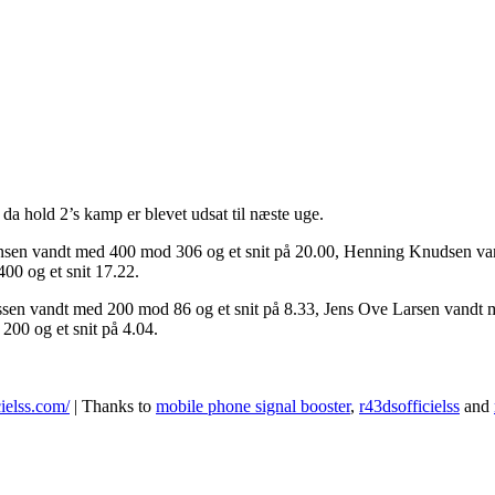
 da hold 2’s kamp er blevet udsat til næste uge.
sen vandt med 400 mod 306 og et snit på 20.00, Henning Knudsen van
00 og et snit 17.22.
sen vandt med 200 mod 86 og et snit på 8.33, Jens Ove Larsen vandt 
00 og et snit på 4.04.
ielss.com/
| Thanks to
mobile phone signal booster
,
r43dsofficielss
and